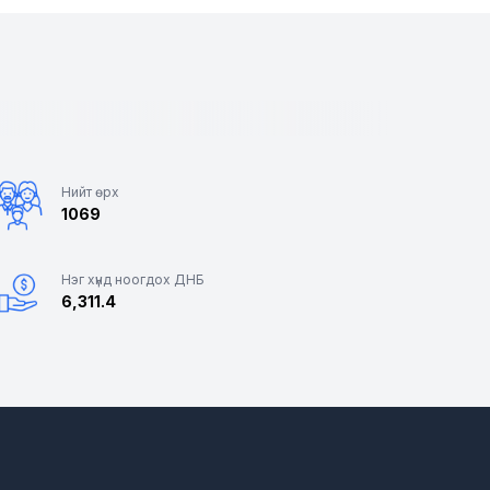
Нийт өрх
1069
Нэг хүнд ноогдох ДНБ
6,311.4