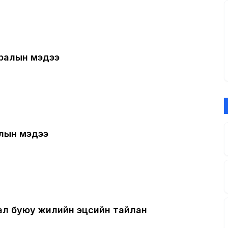
иралын мэдээ
алын мэдээ
рал буюу жилийн эцсийн тайлан