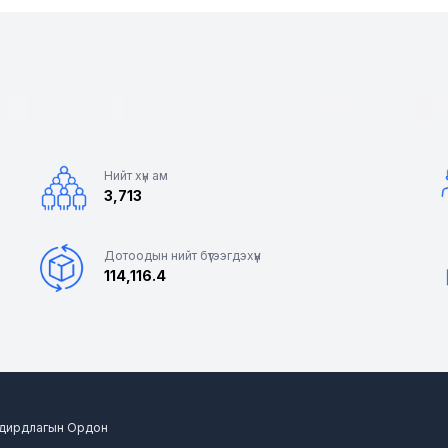
Нийт хүн ам
3,713
Дотоодын нийт бүтээгдэхүүн
114,116.4
 Удирдлагын Ордон