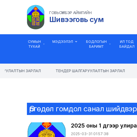
ГОВЬСҮМБЭР АЙМГИЙН
Шивээговь сум
СУМЫН
МЭДЭЭЛЭЛ
БОДЛОГЫН
ИЛ ТОД
ТУХАЙ
БАРИМТ
БАЙДАЛ
РУУЛАЛТЫН ЗАРЛАЛ
ТЕНДЕР ШАЛГАРУУЛАЛТЫН ЗАРЛАЛ
Өргөдөл гомдол санал шийдвэ
2025 оны 1 дүгээр ули
2025-03-31 01:57:38