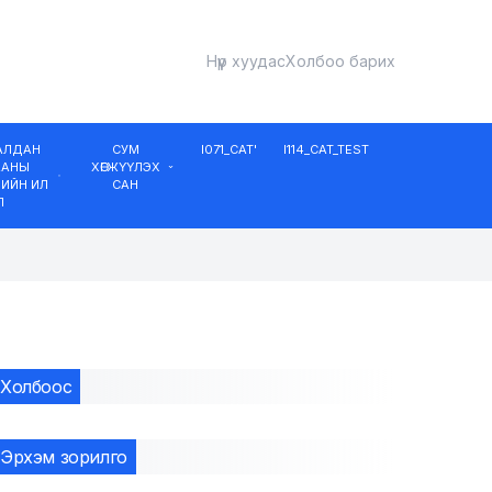
Нүүр хуудас
Холбоо барих
ДАЛДАН
СУМ
I071_CAT'
I114_CAT_TEST
ААНЫ
ХӨГЖҮҮЛЭХ
ИЙН ИЛ
САН
Л
Холбоос
Эрхэм зорилго