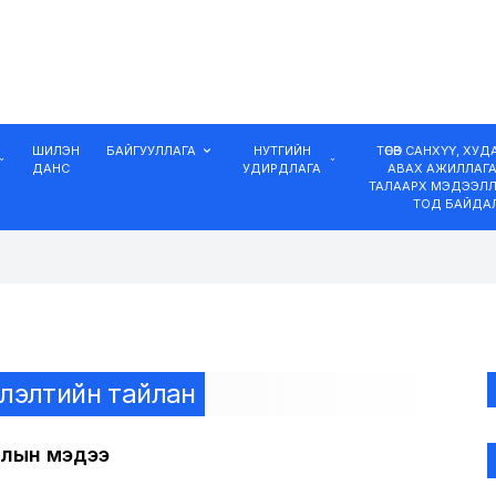
ШИЛЭН
БАЙГУУЛЛАГА
НУТГИЙН
ТӨСӨВ САНХҮҮ, ХУ
ДАНС
УДИРДЛАГА
АВАХ АЖИЛЛАГ
ТАЛААРХ МЭДЭЭЛЛ
ТОД БАЙДА
рлэлтийн тайлан
ралын мэдээ