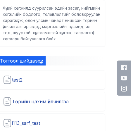
Хүний хөгжилд суурилсан эдийн засаг, нийгмийн
хөгжлийн бодлого, төлөвлөлтийг боловсруулан
хэрэгжүүлж, олон улсын чанарт нийцсэн төрийн
үйлчилгээг иргэдэд мэргэжлийн түвшинд, ил
тод, шуурхай, хүртээмжтэй хүргэж, тасралтгүй
хөгжсөн байгууллага байх.
Тогтоол шийдвэрүүд
test2
Төрийн цахим үйлчилгээ
i113_ssrf_test