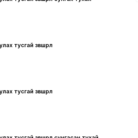
ах тусгай зөвшөөрөл
ах тусгай зөвшөөрөл
ах тусгай зөвшөөрөл сунгасан тухай