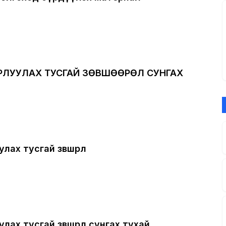
РЛУУЛАХ ТУСГАЙ ЗӨВШӨӨРӨЛ СУНГАХ
ах тусгай зөвшөөрөл
ах тусгай зөвшөөрөл сунгах тухай