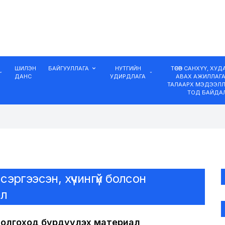
ШИЛЭН
БАЙГУУЛЛАГА
НУТГИЙН
ТӨСӨВ САНХҮҮ, ХУ
ДАНС
УДИРДЛАГА
АВАХ АЖИЛЛАГ
ТАЛААРХ МЭДЭЭЛЛ
ТОД БАЙДА
,сэргээсэн, хүчингүй болсон
эл
өл олгоход бүрдүүлэх материал