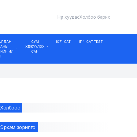
Нүүр хуудас
Холбоо барих
ДАЛДАН
СУМ
I071_CAT'
I114_CAT_TEST
ААНЫ
ХӨГЖҮҮЛЭХ
ИЙН ИЛ
САН
Л
Холбоос
Эрхэм зорилго