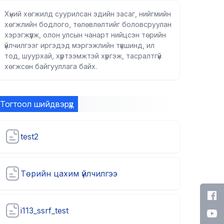
Хүний хөгжилд суурилсан эдийн засаг, нийгмийн
хөгжлийн бодлого, төлөвлөлтийг боловсруулан
хэрэгжүүлж, олон улсын чанарт нийцсэн төрийн
үйлчилгээг иргэдэд мэргэжлийн түвшинд, ил
тод, шуурхай, хүртээмжтэй хүргэж, тасралтгүй
хөгжсөн байгууллага байх.
Тогтоол шийдвэрүүд
test2
Төрийн цахим үйлчилгээ
i113_ssrf_test