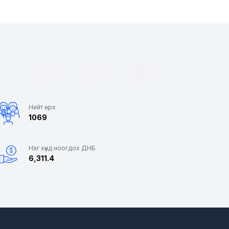
Нийт өрх
1069
Нэг хүнд ноогдох ДНБ
6,311.4