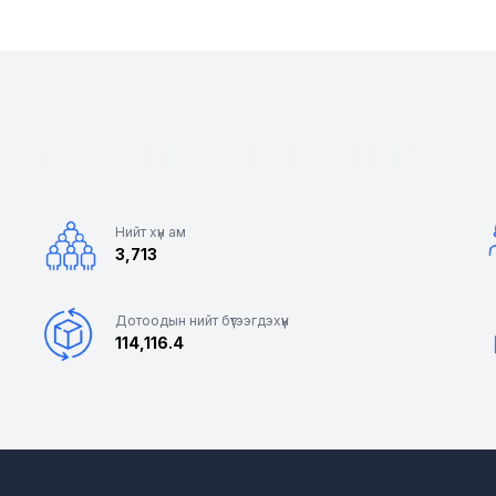
Нийт хүн ам
3,713
Дотоодын нийт бүтээгдэхүүн
114,116.4