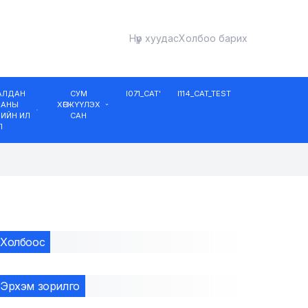
Нүүр хуудас
Холбоо барих
ДАЛДАН
СУМ
I071_CAT'
I114_CAT_TEST
ААНЫ
ХӨГЖҮҮЛЭХ
ИЙН ИЛ
САН
Л
Холбоос
Эрхэм зорилго