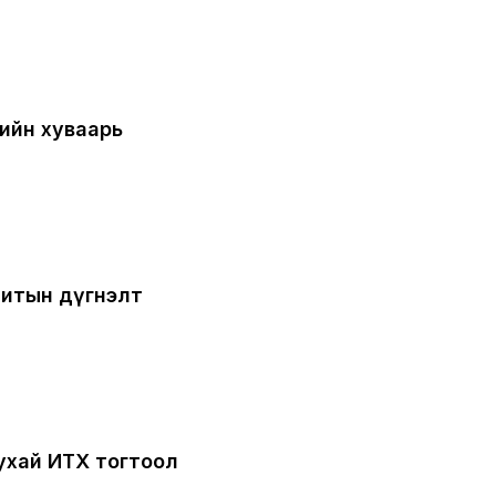
ийн хуваарь
итын дүгнэлт
тухай ИТХ тогтоол