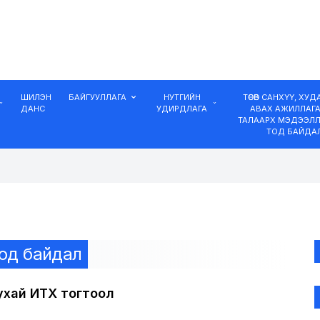
ШИЛЭН
БАЙГУУЛЛАГА
НУТГИЙН
ТӨСӨВ САНХҮҮ, ХУ
ДАНС
УДИРДЛАГА
АВАХ АЖИЛЛАГ
ТАЛААРХ МЭДЭЭЛЛ
ТОД БАЙДА
тод байдал
тухай ИТХ тогтоол