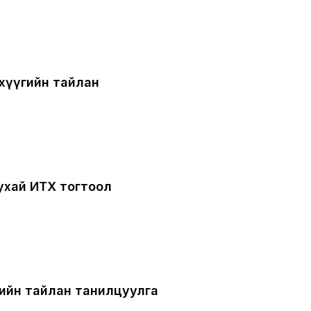
хүүгийн тайлан
тухай ИТХ тогтоол
вийн тайлан танилцуулга