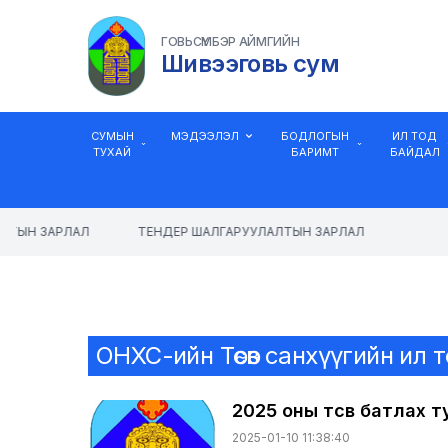
ГОВЬСҮМБЭР АЙМГИЙН
Шивээговь сум
СУМЫН
МЭДЭЭЛЭЛ
БОДЛОГЫН
ИЛ ТОД
ТУХАЙ
БАРИМТ
БАЙДАЛ
ЛТЫН ЗАРЛАЛ
ТЕНДЕР ШАЛГАРУУЛАЛТЫН ЗАРЛАЛ
ОНХС-ийн Төсөв санхүүгийн ил 
2025 оны төсөв батлах 
2025-01-10 11:38:40