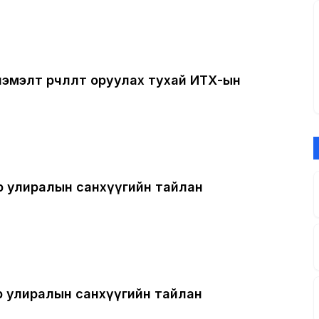
нэмэлт өөрчлөлт оруулах тухай ИТХ-ын
р улиралын санхүүгийн тайлан
р улиралын санхүүгийн тайлан