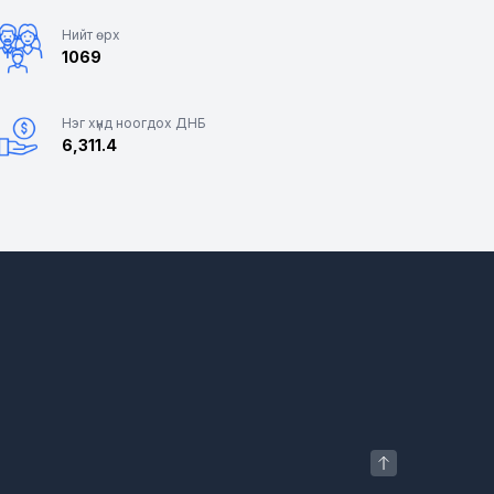
Нийт өрх
1069
Нэг хүнд ноогдох ДНБ
6,311.4