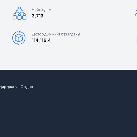
Нийт хүн ам
3,713
Дотоодын нийт бүтээгдэхүүн
114,116.4
 Удирдлагын Ордон