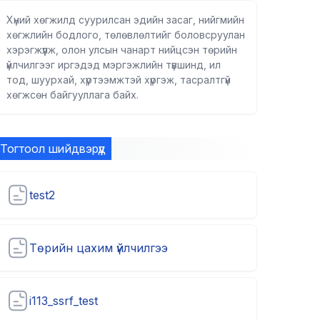
Хүний хөгжилд суурилсан эдийн засаг, нийгмийн
хөгжлийн бодлого, төлөвлөлтийг боловсруулан
хэрэгжүүлж, олон улсын чанарт нийцсэн төрийн
үйлчилгээг иргэдэд мэргэжлийн түвшинд, ил
тод, шуурхай, хүртээмжтэй хүргэж, тасралтгүй
хөгжсөн байгууллага байх.
Тогтоол шийдвэрүүд
test2
Төрийн цахим үйлчилгээ
i113_ssrf_test