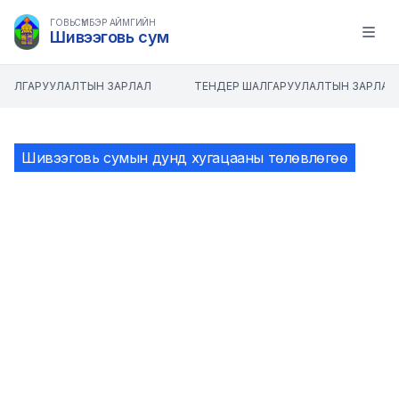
ГОВЬСҮМБЭР АЙМГИЙН
Шивээговь сум
Open m
ШАЛГАРУУЛАЛТЫН ЗАРЛАЛ
ТЕНДЕР ШАЛГАРУУЛАЛТЫН ЗАРЛАЛ
Шивээговь сумын дунд хугацааны төлөвлөгөө