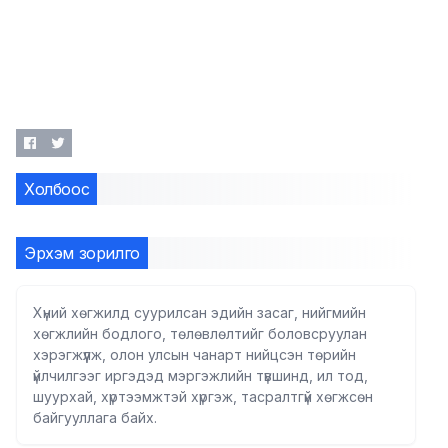
Холбоос
Эрхэм зорилго
Хүний хөгжилд суурилсан эдийн засаг, нийгмийн
хөгжлийн бодлого, төлөвлөлтийг боловсруулан
хэрэгжүүлж, олон улсын чанарт нийцсэн төрийн
үйлчилгээг иргэдэд мэргэжлийн түвшинд, ил тод,
шуурхай, хүртээмжтэй хүргэж, тасралтгүй хөгжсөн
байгууллага байх.