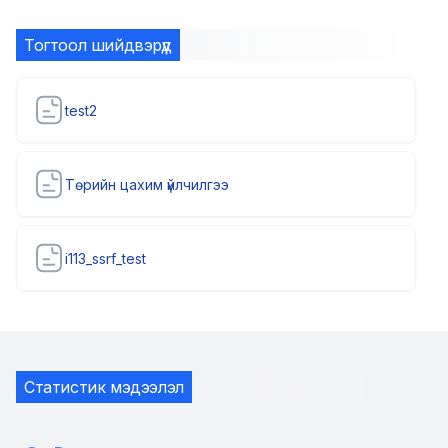
Тогтоол шийдвэрүүд
test2
Төрийн цахим үйлчилгээ
i113_ssrf_test
Статистик мэдээлэл