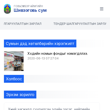
ГОВЬСҮМБЭР АЙМГИЙН
Шивээговь сум
Open m
ШАЛГАРУУЛАЛТЫН ЗАРЛАЛ
ТЕНДЕР ШАЛГАРУУЛАЛТЫН ЗАРЛАЛ
Сумын дэд хөтөлбөрийн хэрэгжилт
Хүүхдийн номын фондыг нэмэгдүүллээ.
2020-06-13 07:27:04
Холбоос
Эрхэм зорилго
Хүний хөгжилд суурилсан эдийн засаг, нийгмийн