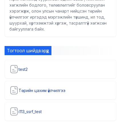
хөгжлийн бодлого, төлөвлөлтийг боловсруулан
хэрэгжүүлж, олон улсын чанарт нийцсэн төрийн
үйлчилгээг иргэдэд мэргэжлийн түвшинд, ил тод,
шуурхай, хүртээмжтэй хүргэж, тасралтгүй хөгжсөн
байгууллага байх.
Тогтоол шийдвэрүүд
test2
Төрийн цахим үйлчилгээ
i113_ssrf_test