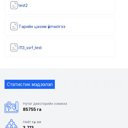
test2
Төрийн цахим үйлчилгээ
i113_ssrf_test
Статистик мэдээлэл
Нутаг дэвсгэрийн хэмжээ
85755 га
Нийт хүн ам
3,713