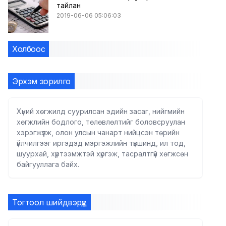
тайлан
2019-06-06 05:06:03
Холбоос
Эрхэм зорилго
Хүний хөгжилд суурилсан эдийн засаг, нийгмийн
хөгжлийн бодлого, төлөвлөлтийг боловсруулан
хэрэгжүүлж, олон улсын чанарт нийцсэн төрийн
үйлчилгээг иргэдэд мэргэжлийн түвшинд, ил тод,
шуурхай, хүртээмжтэй хүргэж, тасралтгүй хөгжсөн
байгууллага байх.
Тогтоол шийдвэрүүд