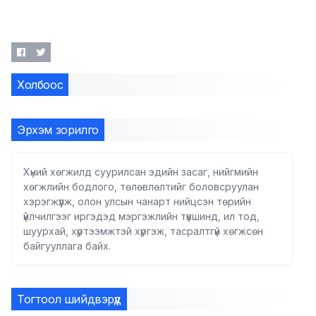
Холбоос
Эрхэм зорилго
Хүний хөгжилд суурилсан эдийн засаг, нийгмийн
хөгжлийн бодлого, төлөвлөлтийг боловсруулан
хэрэгжүүлж, олон улсын чанарт нийцсэн төрийн
үйлчилгээг иргэдэд мэргэжлийн түвшинд, ил тод,
шуурхай, хүртээмжтэй хүргэж, тасралтгүй хөгжсөн
байгууллага байх.
Тогтоол шийдвэрүүд