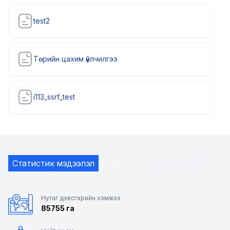
test2
Төрийн цахим үйлчилгээ
i113_ssrf_test
Статистик мэдээлэл
Нутаг дэвсгэрийн хэмжээ
85755 га