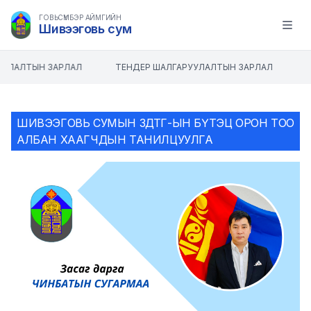
ГОВЬСҮМБЭР АЙМГИЙН
Шивээговь сум
Open m
ЛАЛТЫН ЗАРЛАЛ
ТЕНДЕР ШАЛГАРУУЛАЛТЫН ЗАРЛАЛ
ШИВЭЭГОВЬ СУМЫН ЗДТГ-ЫН БҮТЭЦ ОРОН ТОО
АЛБАН ХААГЧДЫН ТАНИЛЦУУЛГА