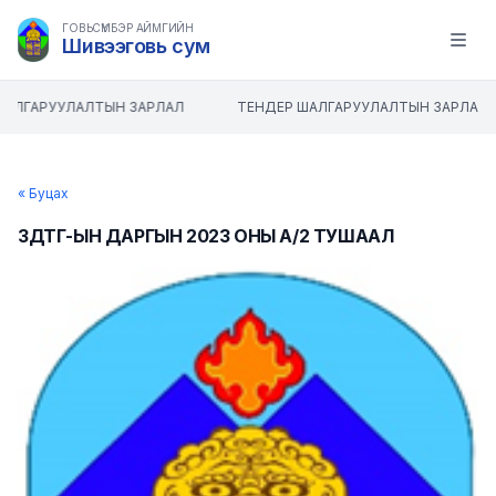
ГОВЬСҮМБЭР АЙМГИЙН
Шивээговь сум
Open m
ШАЛГАРУУЛАЛТЫН ЗАРЛАЛ
ТЕНДЕР ШАЛГАРУУЛАЛТЫН ЗАРЛАЛ
« Буцах
ЗДТГ-ЫН ДАРГЫН 2023 ОНЫ А/2 ТУШААЛ