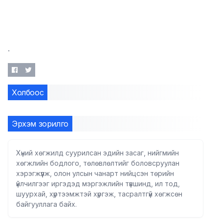
.
Холбоос
Эрхэм зорилго
Хүний хөгжилд суурилсан эдийн засаг, нийгмийн
хөгжлийн бодлого, төлөвлөлтийг боловсруулан
хэрэгжүүлж, олон улсын чанарт нийцсэн төрийн
үйлчилгээг иргэдэд мэргэжлийн түвшинд, ил тод,
шуурхай, хүртээмжтэй хүргэж, тасралтгүй хөгжсөн
байгууллага байх.