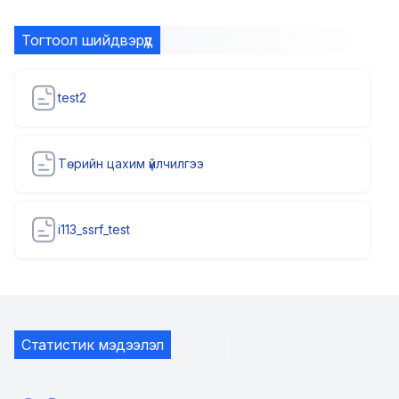
Тогтоол шийдвэрүүд
test2
Төрийн цахим үйлчилгээ
i113_ssrf_test
Статистик мэдээлэл