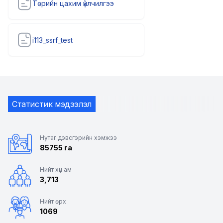
Төрийн цахим үйлчилгээ
i113_ssrf_test
Статистик мэдээлэл
Нутаг дэвсгэрийн хэмжээ
85755 га
Нийт хүн ам
3,713
Нийт өрх
1069