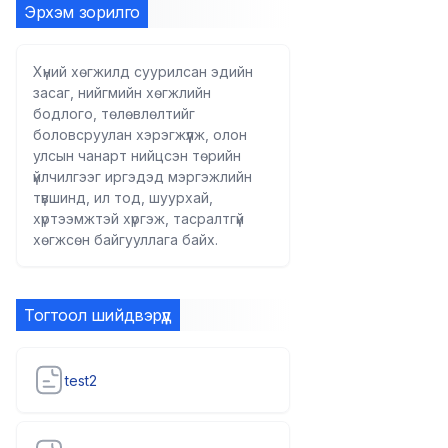
Эрхэм зорилго
Хүний хөгжилд суурилсан эдийн
засаг, нийгмийн хөгжлийн
бодлого, төлөвлөлтийг
боловсруулан хэрэгжүүлж, олон
улсын чанарт нийцсэн төрийн
үйлчилгээг иргэдэд мэргэжлийн
түвшинд, ил тод, шуурхай,
хүртээмжтэй хүргэж, тасралтгүй
хөгжсөн байгууллага байх.
Тогтоол шийдвэрүүд
test2