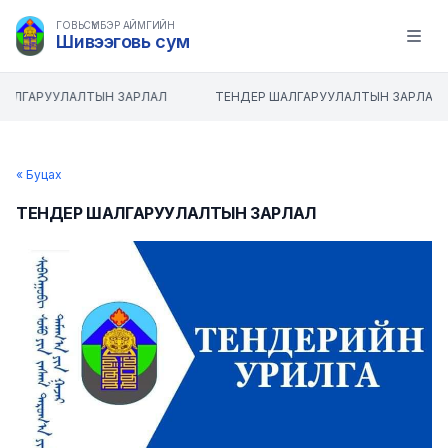
ГОВЬСҮМБЭР АЙМГИЙН
Шивээговь сум
Open m
ШАЛГАРУУЛАЛТЫН ЗАРЛАЛ
ТЕНДЕР ШАЛГАРУУЛАЛТЫН ЗАРЛАЛ
« Буцах
ТЕНДЕР ШАЛГАРУУЛАЛТЫН ЗАРЛАЛ