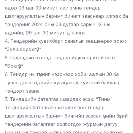
өдөр 09 цаг 00 минут–аас өмнө тендер
шалгаруулалтын баримт бичигт зааснаар илгээх ба
тендерийг 2024 оны 03 дугаар сарын 12-ны
өдрийн, 09 цаг 30 минут-д нээнэ.
4. Тендерийн хувилбарт саналыг зөвшөөрөх эсэх:
“Зөвшөөрөхгүй”
5. Гадаадын этгээд тендер ирүүлэх эрхтэй эсэх:
“Эрхгүй”
6. Тендер нь түүнийг нээснээс хойш ажлын 30 ба
түүнээс дээш өдрийн хугацаанд хүчинтэй байхаар
тендерт заана.
7. Тендерийн баталгаа шаардах эсэх: “Тийм”
Тендерийн баталгаа шаардах бол тендер
шалгаруулалтын баримт бичгийн заасан үнийн бүхий
тендерийн баталгааг холбогдох журмын дагуу
цахим системээр ирүүлснээр тендер нээх болохыг