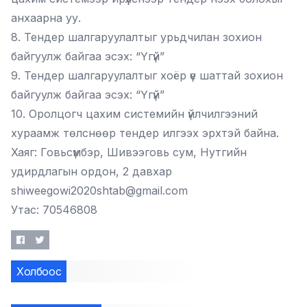
анхаарна уу.
8. Тендер шалгаруулалтыг урьдчилан зохион
байгуулж байгаа эсэх: “Үгүй”
9. Тендер шалгаруулалтыг хоёр үе шаттай зохион
байгуулж байгаа эсэх: “Үгүй”
10. Оролцогч цахим системийн үйлчилгээний
хураамж төлснөөр тендер илгээх эрхтэй байна.
Хаяг: Говьсүмбэр, Шивээговь сум, Нутгийн
удирдлагын ордон, 2 давхар
shiweegowi2020shtab@gmail.com
Утас: 70546808
Холбоос