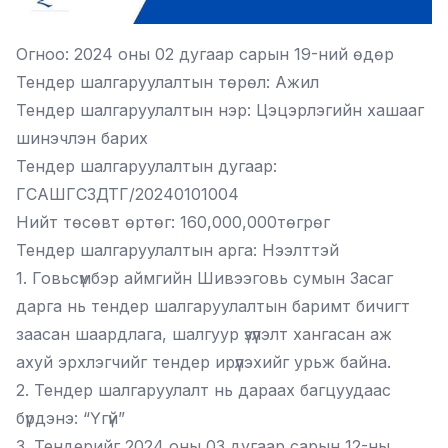
Огноо: 2024 оны 02 дугаар сарын 19-ний өдөр
Тендер шалгаруулалтын төрөл: Ажил
Тендер шалгаруулалтын нэр: Цэцэрлэгийн хашааг
шинэчлэн барих
Тендер шалгаруулалтын дугаар:
ГСАШГСЗДТГ/20240101004
Нийт төсөвт өртөг: 160,000,000төгрөг
Тендер шалгаруулалтын арга: Нээлттэй
1. Говьсүмбэр аймгийн Шивээговь сумын Засаг
дарга нь тендер шалгаруулалтын баримт бичигт
заасан шаардлага, шалгуур үзүүлэлт хангасан аж
ахуй эрхлэгчийг тендер ирүүлэхийг урьж байна.
2. Тендер шалгаруулалт нь дараах багцуудаас
бүрдэнэ: “Үгүй”
3. Тендерийг 2024 оны 03 дугаар сарын 12-ны