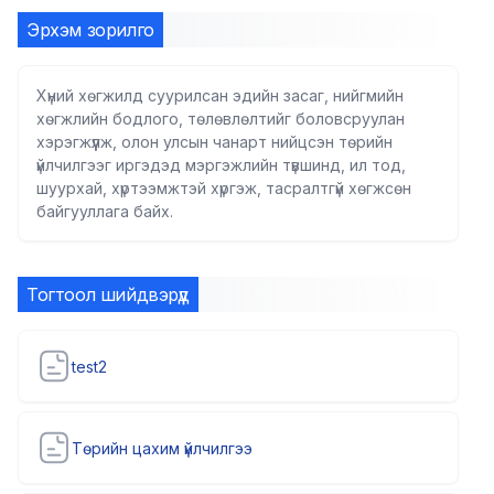
Эрхэм зорилго
Хүний хөгжилд суурилсан эдийн засаг, нийгмийн
хөгжлийн бодлого, төлөвлөлтийг боловсруулан
хэрэгжүүлж, олон улсын чанарт нийцсэн төрийн
үйлчилгээг иргэдэд мэргэжлийн түвшинд, ил тод,
шуурхай, хүртээмжтэй хүргэж, тасралтгүй хөгжсөн
байгууллага байх.
Тогтоол шийдвэрүүд
test2
Төрийн цахим үйлчилгээ