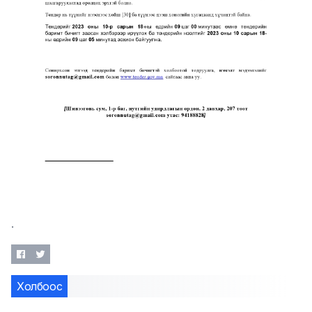
.
Холбоос