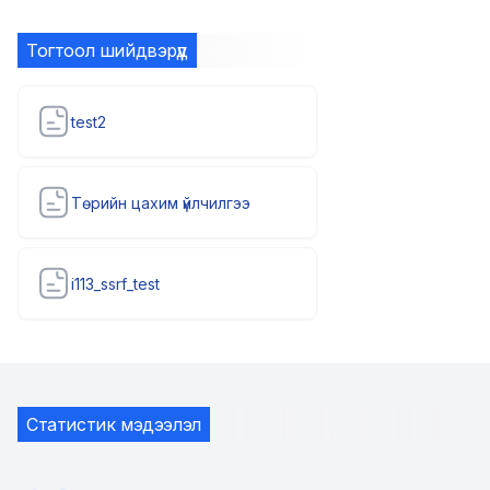
Тогтоол шийдвэрүүд
test2
Төрийн цахим үйлчилгээ
i113_ssrf_test
Статистик мэдээлэл