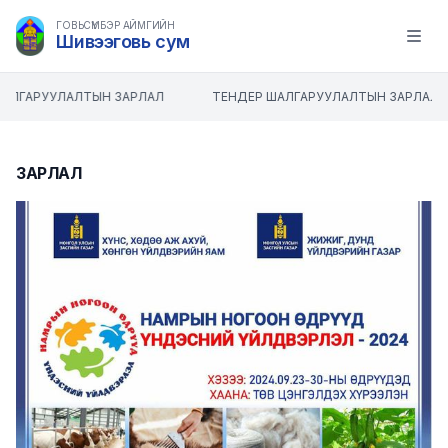
ГОВЬСҮМБЭР АЙМГИЙН
Шивээговь сум
Open m
АЛГАРУУЛАЛТЫН ЗАРЛАЛ
ТЕНДЕР ШАЛГАРУУЛАЛТЫН ЗАРЛАЛ
ЗАРЛАЛ