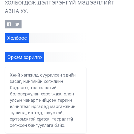
ХОЛБОГДОЖ ДЭЛГЭРЭНГҮЙ МЭДЭЭЛЛИЙГ
АВНА УУ.
Холбоос
Эрхэм зорилго
Хүний хөгжилд суурилсан эдийн
засаг, нийгмийн хөгжлийн
бодлого, төлөвлөлтийг
боловсруулан хэрэгжүүлж, олон
улсын чанарт нийцсэн төрийн
үйлчилгээг иргэдэд мэргэжлийн
түвшинд, ил тод, шуурхай,
хүртээмжтэй хүргэж, тасралтгүй
хөгжсөн байгууллага байх.