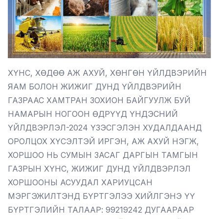
ХҮНС, ХӨДӨӨ АЖ АХУЙ, ХӨНГӨН ҮЙЛДВЭРИЙН
ЯАМ БОЛОН ЖИЖИГ ДУНД ҮЙЛДВЭРИЙН
ГАЗРААС ХАМТРАН ЗОХИОН БАЙГУУЛЖ БУЙ
НАМАРЫН НОГООН ӨДРҮҮД ҮНДЭСНИЙ
ҮЙЛДВЭРЛЭЛ-2024 ҮЗЭСГЭЛЭН ХУДАЛДААНД
ОРОЛЦОХ ХҮСЭЛТЭЙ ИРГЭН, АЖ АХУЙ НЭГЖ,
ХОРШОО НЬ СУМЫН ЗАСАГ ДАРГЫН ТАМГЫН
ГАЗРЫН ХҮНС, ЖИЖИГ ДУНД ҮЙЛДВЭРЛЭЛ
ХОРШООНЫ АСУУДАЛ ХАРИУЦСАН
МЭРГЭЖИЛТЭНД БҮРТГЭЛЭЭ ХИЙЛГЭНЭ ҮҮ
БҮРТГЭЛИЙН ТАЛААР: 99219242 ДУГААРААР