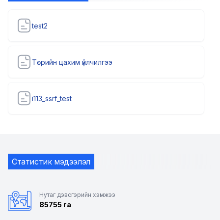
test2
Төрийн цахим үйлчилгээ
i113_ssrf_test
Статистик мэдээлэл
Нутаг дэвсгэрийн хэмжээ
85755 га