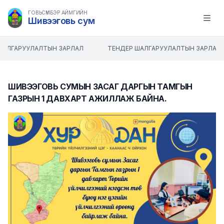
ГОВЬСҮМБЭР АЙМГИЙН
Шивээговь сум
Open m
ШАЛГАРУУЛАЛТЫН ЗАРЛАЛ
ТЕНДЕР ШАЛГАРУУЛАЛТЫН ЗАРЛАЛ
ШИВЭЭГОВЬ СУМЫН ЗАСАГ ДАРГЫН ТАМГЫН
ГАЗРЫН 1 ДАВХАРТ АЖИЛЛАЖ БАЙНА.