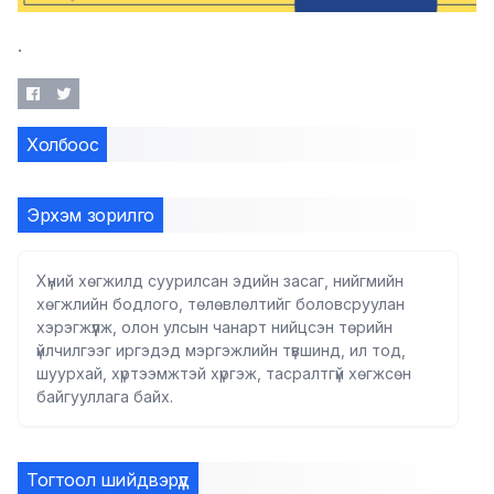
.
Холбоос
Эрхэм зорилго
Хүний хөгжилд суурилсан эдийн засаг, нийгмийн
хөгжлийн бодлого, төлөвлөлтийг боловсруулан
хэрэгжүүлж, олон улсын чанарт нийцсэн төрийн
үйлчилгээг иргэдэд мэргэжлийн түвшинд, ил тод,
шуурхай, хүртээмжтэй хүргэж, тасралтгүй хөгжсөн
байгууллага байх.
Тогтоол шийдвэрүүд