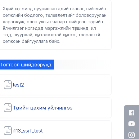
Хүний хөгжилд суурилсан эдийн засаг, нийгмийн
хөгжлийн бодлого, төлөвлөлтийг боловсруулан
хэрэгжүүлж, олон улсын чанарт нийцсэн төрийн
үйлчилгээг иргэдэд мэргэжлийн түвшинд, ил
тод, шуурхай, хүртээмжтэй хүргэж, тасралтгүй
хөгжсөн байгууллага байх.
Тогтоол шийдвэрүүд
test2
Төрийн цахим үйлчилгээ
i113_ssrf_test