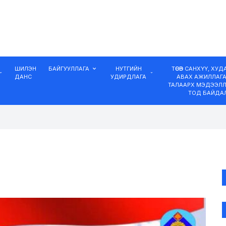
ШИЛЭН
БАЙГУУЛЛАГА
НУТГИЙН
ТӨСӨВ САНХҮҮ, ХУ
ДАНС
УДИРДЛАГА
АВАХ АЖИЛЛАГ
ТАЛААРХ МЭДЭЭЛЛ
ТОД БАЙДА