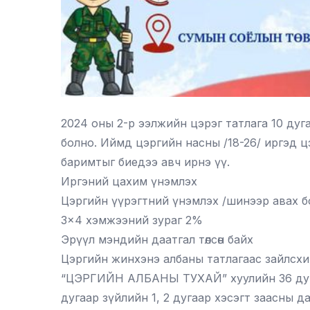
2024 оны 2-р ээлжийн цэрэг татлага 10 дуг
болно. Иймд цэргийн насны /18-26/ иргэд 
баримтыг биедээ авч ирнэ үү.
Иргэний цахим үнэмлэх
Цэргийн үүрэгтний үнэмлэх /шинээр авах бо
3×4 хэмжээний зураг 2%
Эрүүл мэндийн даатгал төлсөн байх
Цэргийн жинхэнэ албаны татлагаас зайлсхи
“ЦЭРГИЙН АЛБАНЫ ТУХАЙ” хуулийн 36 дуга
дугаар зүйлийн 1, 2 дугаар хэсэгт заасны д