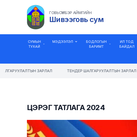
ГОВЬСҮМБЭР АЙМГИЙН
Шивээговь сум
СУМЫН
МЭДЭЭЛЭЛ
БОДЛОГЫН
ИЛ ТОД
ТУХАЙ
БАРИМТ
БАЙДАЛ
АЛГАРУУЛАЛТЫН ЗАРЛАЛ
ТЕНДЕР ШАЛГАРУУЛАЛТЫН ЗАРЛАЛ
ЦЭРЭГ ТАТЛАГА 2024