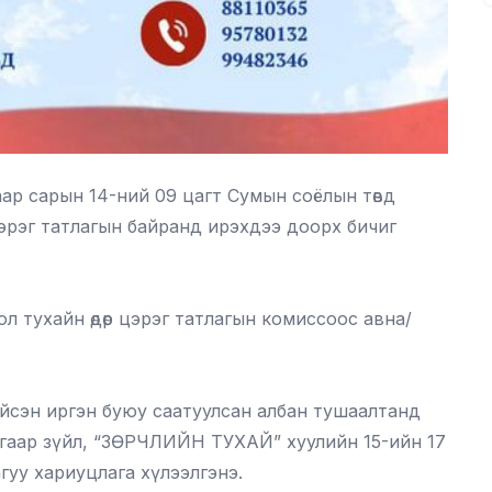
аар сарын 14-ний 09 цагт Сумын соёлын төвд
цэрэг татлагын байранд ирэхдээ доорх бичиг
л тухайн өдөр цэрэг татлагын комиссоос авна/
йсэн иргэн буюу саатуулсан албан тушаалтанд
ар зүйл, “ЗӨРЧЛИЙН ТУХАЙ” хуулийн 15-ийн 17
агуу хариуцлага хүлээлгэнэ.