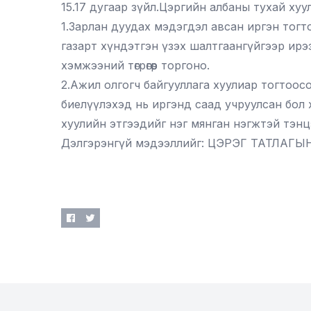
15.17 дугаар зүйл.Цэргийн албаны тухай хуул
1.Зарлан дуудах мэдэгдэл авсан иргэн тогто
газарт хүндэтгэн үзэх шалтгаангүйгээр ирэ
хэмжээний төгрөгөөр торгоно.
2.Ажил олгогч байгууллага хуулиар тогтоосо
биелүүлэхэд нь иргэнд саад учруулсан бол хү
хуулийн этгээдийг нэг мянган нэгжтэй тэнцэх
Дэлгэрэнгүй мэдээллийг:
ЦЭРЭГ ТАТЛАГЫН 