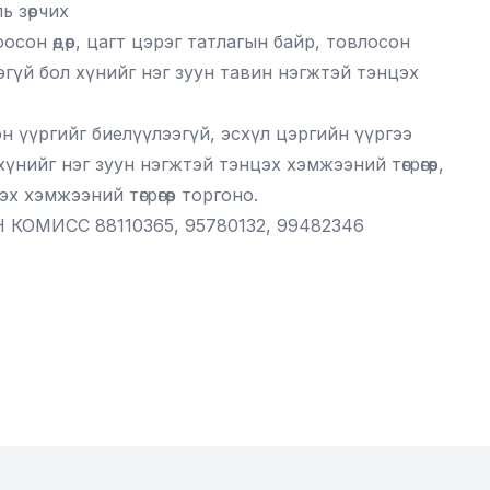
ь зөрчих
осон өдөр, цагт цэрэг татлагын байр, товлосон
эгүй бол хүнийг нэг зуун тавин нэгжтэй тэнцэх
н үүргийг биелүүлээгүй, эсхүл цэргийн үүргээ
нийг нэг зуун нэгжтэй тэнцэх хэмжээний төгрөгөөр,
 хэмжээний төгрөгөөр торгоно.
КОМИСС 88110365, 95780132, 99482346