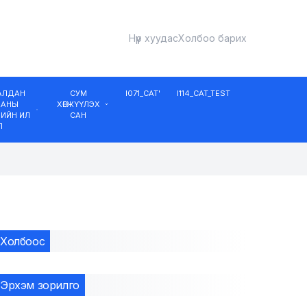
Нүүр хуудас
Холбоо барих
ДАЛДАН
СУМ
I071_CAT'
I114_CAT_TEST
ААНЫ
ХӨГЖҮҮЛЭХ
ИЙН ИЛ
САН
Л
Холбоос
Эрхэм зорилго