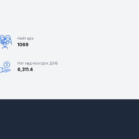
Нийт өрх
1069
Нэг хүнд ноогдох ДНБ
6,311.4