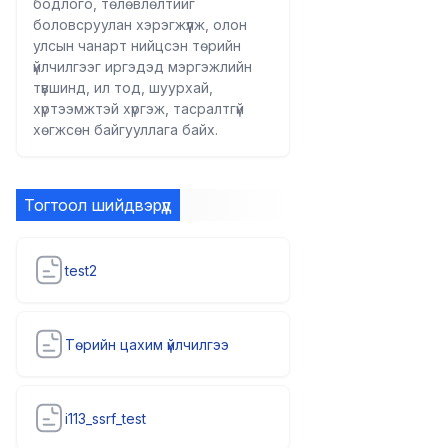
бодлого, төлөвлөлтийг
боловсруулан хэрэгжүүлж, олон
улсын чанарт нийцсэн төрийн
үйлчилгээг иргэдэд мэргэжлийн
түвшинд, ил тод, шуурхай,
хүртээмжтэй хүргэж, тасралтгүй
хөгжсөн байгууллага байх.
Тогтоол шийдвэрүүд
test2
Төрийн цахим үйлчилгээ
i113_ssrf_test