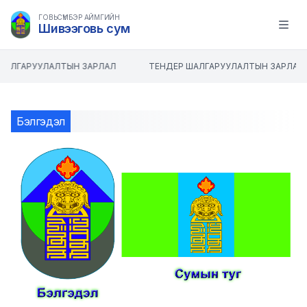
ГОВЬСҮМБЭР АЙМГИЙН
Шивээговь сум
Open m
ШАЛГАРУУЛАЛТЫН ЗАРЛАЛ
ТЕНДЕР ШАЛГАРУУЛАЛТЫН ЗАРЛАЛ
Бэлгэдэл