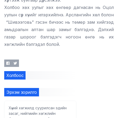
хүртээж буйгаар дүрсэлжээ.
Холбоо хөх уулыг хөх өнгөөр дагнасан нь Оцол
уулын сүр хүчийг илэрхийлнэ. Арслангийн хөл болон
“Шивээговь” гэсэн бичээс нь төмөр зам хийгээд
амьдралын алтан шар замыг бэлгэднэ. Дэлхий
газар шороог бэлгэдэгч ногоон өнгө нь их
хөгжлийн бэлгэдэл болой.
Холбоос
Эрхэм зорилго
Хүний хөгжилд суурилсан эдийн
засаг, нийгмийн хөгжлийн