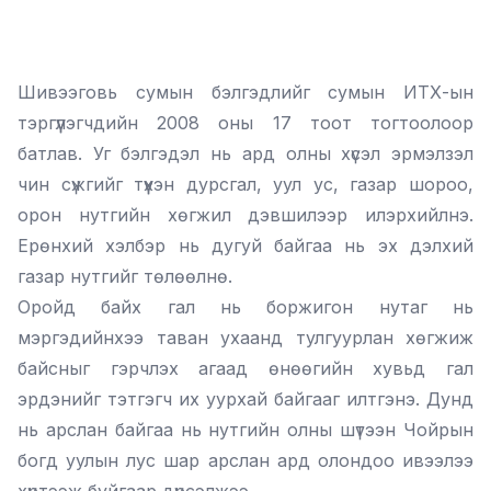
Шивээговь сумын бэлгэдлийг сумын ИТХ-ын
тэргүүлэгчдийн 2008 оны 17 тоот тогтоолоор
батлав. Уг бэлгэдэл нь ард олны хүсэл эрмэлзэл
чин сүжгийг түүхэн дурсгал, уул ус, газар шороо,
орон нутгийн хөгжил дэвшилээр илэрхийлнэ.
Ерөнхий хэлбэр нь дугуй байгаа нь эх дэлхий
газар нутгийг төлөөлнө.
Оройд байх гал нь боржигон нутаг нь
мэргэдийнхээ таван ухаанд тулгуурлан хөгжиж
байсныг гэрчлэх агаад өнөөгийн хувьд гал
эрдэнийг тэтгэгч их уурхай байгааг илтгэнэ. Дунд
нь арслан байгаа нь нутгийн олны шүтээн Чойрын
богд уулын лус шар арслан ард олондоо ивээлээ