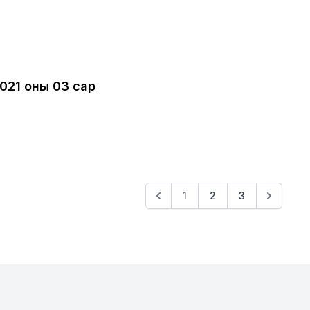
2021 оны 03 сар
1
2
3