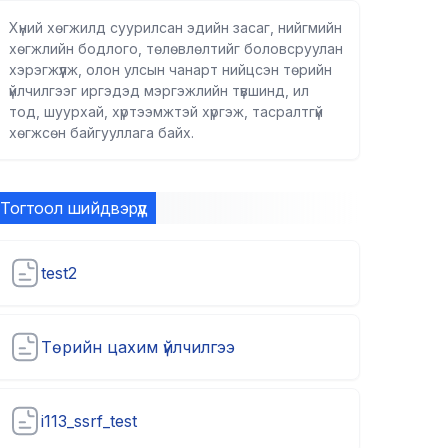
Хүний хөгжилд суурилсан эдийн засаг, нийгмийн
хөгжлийн бодлого, төлөвлөлтийг боловсруулан
хэрэгжүүлж, олон улсын чанарт нийцсэн төрийн
үйлчилгээг иргэдэд мэргэжлийн түвшинд, ил
тод, шуурхай, хүртээмжтэй хүргэж, тасралтгүй
хөгжсөн байгууллага байх.
Тогтоол шийдвэрүүд
test2
Төрийн цахим үйлчилгээ
i113_ssrf_test