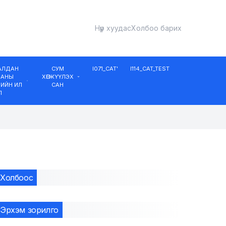
Нүүр хуудас
Холбоо барих
ДАЛДАН
СУМ
I071_CAT'
I114_CAT_TEST
ААНЫ
ХӨГЖҮҮЛЭХ
ИЙН ИЛ
САН
Л
Холбоос
Эрхэм зорилго