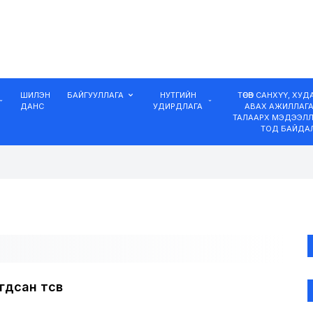
ШИЛЭН
БАЙГУУЛЛАГА
НУТГИЙН
ТӨСӨВ САНХҮҮ, ХУ
ДАНС
УДИРДЛАГА
АВАХ АЖИЛЛАГ
ТАЛААРХ МЭДЭЭЛЛ
ТОД БАЙДА
дсан төсөв