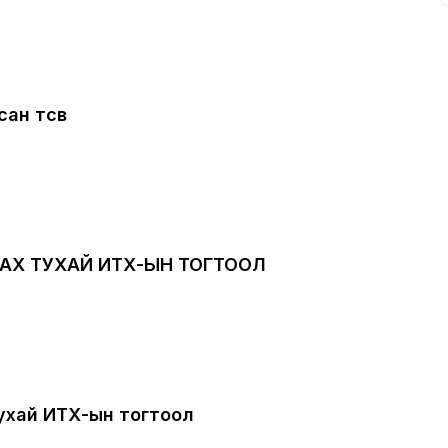
ан төсөв
ЛАХ ТУХАЙ ИТХ-ЫН ТОГТООЛ
тухай ИТХ-ын тогтоол