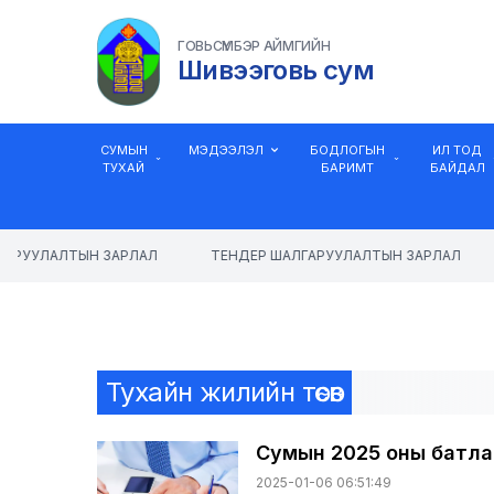
ГОВЬСҮМБЭР АЙМГИЙН
Шивээговь сум
СУМЫН
МЭДЭЭЛЭЛ
БОДЛОГЫН
ИЛ ТОД
ТУХАЙ
БАРИМТ
БАЙДАЛ
РУУЛАЛТЫН ЗАРЛАЛ
ТЕНДЕР ШАЛГАРУУЛАЛТЫН ЗАРЛАЛ
Тухайн жилийн төсөв
Сумын 2025 оны батлаг
2025-01-06 06:51:49