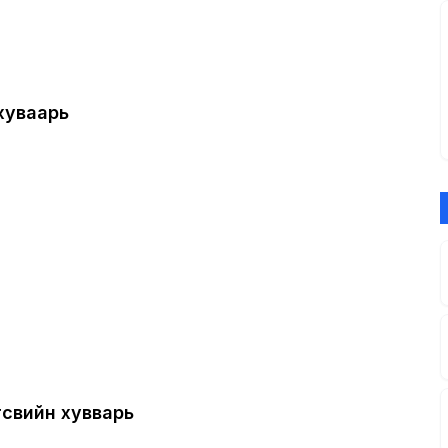
хуваарь
өсвийн хувварь