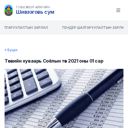
ГОВЬСҮМБЭР АЙМГИЙН
Шивээговь сум
Open m
ШАЛГАРУУЛАЛТЫН ЗАРЛАЛ
ТЕНДЕР ШАЛГАРУУЛАЛТЫН ЗАРЛАЛ
« Буцах
Төсвийн хуваарь Соёлын төв 2021 оны 01 сар