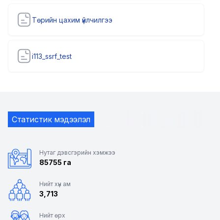
Төрийн цахим үйлчилгээ
i113_ssrf_test
Статистик мэдээлэл
Нутаг дэвсгэрийн хэмжээ
85755 га
Нийт хүн ам
3,713
Нийт өрх