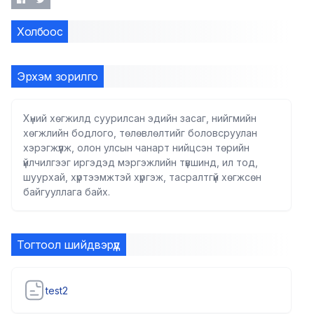
Холбоос
Эрхэм зорилго
Хүний хөгжилд суурилсан эдийн засаг, нийгмийн
хөгжлийн бодлого, төлөвлөлтийг боловсруулан
хэрэгжүүлж, олон улсын чанарт нийцсэн төрийн
үйлчилгээг иргэдэд мэргэжлийн түвшинд, ил тод,
шуурхай, хүртээмжтэй хүргэж, тасралтгүй хөгжсөн
байгууллага байх.
Тогтоол шийдвэрүүд
test2