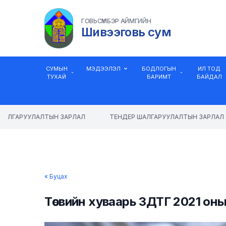
ГОВЬСҮМБЭР АЙМГИЙН
Шивээговь сум
СУМЫН
МЭДЭЭЛЭЛ
БОДЛОГЫН
ИЛ ТОД
ТУХАЙ
БАРИМТ
БАЙДАЛ
АЛГАРУУЛАЛТЫН ЗАРЛАЛ
ТЕНДЕР ШАЛГАРУУЛАЛТЫН ЗАРЛАЛ
« Буцах
Төсвийн хуваарь ЗДТГ 2021 оны