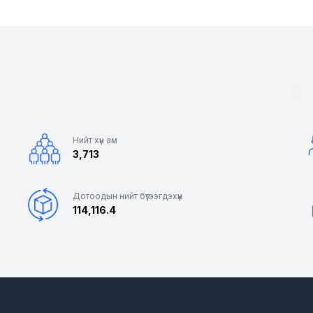
Нийт хүн ам
3,713
Дотоодын нийт бүтээгдэхүүн
114,116.4