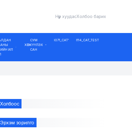
Нүүр хуудас
Холбоо барих
ДАЛДАН
СУМ
I071_CAT'
I114_CAT_TEST
ААНЫ
ХӨГЖҮҮЛЭХ
ИЙН ИЛ
САН
Л
Холбоос
Эрхэм зорилго