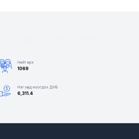
Нийт өрх
1069
Нэг хүнд ноогдох ДНБ
6,311.4