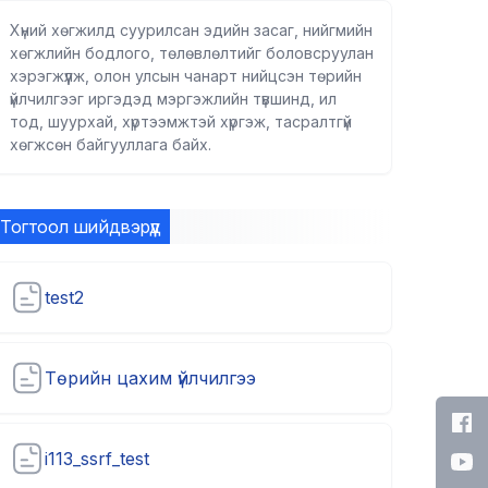
Хүний хөгжилд суурилсан эдийн засаг, нийгмийн
хөгжлийн бодлого, төлөвлөлтийг боловсруулан
хэрэгжүүлж, олон улсын чанарт нийцсэн төрийн
үйлчилгээг иргэдэд мэргэжлийн түвшинд, ил
тод, шуурхай, хүртээмжтэй хүргэж, тасралтгүй
хөгжсөн байгууллага байх.
Тогтоол шийдвэрүүд
test2
Төрийн цахим үйлчилгээ
i113_ssrf_test