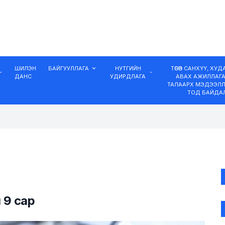
ШИЛЭН
БАЙГУУЛЛАГА
НУТГИЙН
ТӨСӨВ САНХҮҮ, ХУ
ДАНС
УДИРДЛАГА
АВАХ АЖИЛЛАГ
ТАЛААРХ МЭДЭЭЛЛ
ТОД БАЙДА
 9 сар