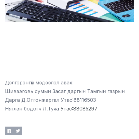
Дэлгэрэнгүй мэдээлэл авах:
Шивээговь сумын Засаг даргын Тамгын газрын
Дарга Д.Отгонжаргал Утас:88116503
Няглан бодогч Л.Туяа
Утас:88085297