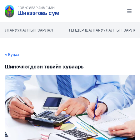
ГОВЬСҮМБЭР АЙМГИЙН
Шивээговь сум
Open m
ШАЛГАРУУЛАЛТЫН ЗАРЛАЛ
ТЕНДЕР ШАЛГАРУУЛАЛТЫН ЗАРЛАЛ
« Буцах
Шинэчлэгдсэн төсвийн хуваарь