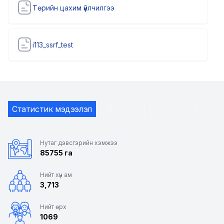
Төрийн цахим үйлчилгээ
i113_ssrf_test
Статистик мэдээлэл
Нутаг дэвсгэрийн хэмжээ
85755 га
Нийт хүн ам
3,713
Нийт өрх
1069