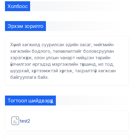
Холбоос
Эрхэм зорилго
Хүний хөгжилд суурилсан эдийн засаг, нийгмийн
хөгжлийн бодлого, төлөвлөлтийг боловсруулан
хэрэгжүүлж, олон улсын чанарт нийцсэн төрийн
үйлчилгээг иргэдэд мэргэжлийн түвшинд, ил тод,
шуурхай, хүртээмжтэй хүргэж, тасралтгүй хөгжсөн
байгууллага байх.
Тогтоол шийдвэрүүд
test2