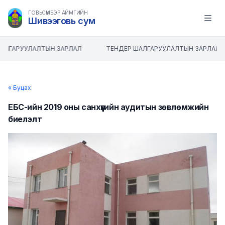
ГОВЬСҮМБЭР АЙМГИЙН
Шивээговь сум
Open m
АЛГАРУУЛАЛТЫН ЗАРЛАЛ
ТЕНДЕР ШАЛГАРУУЛАЛТЫН ЗАРЛАЛ
« Буцах
ЕБС-ийн 2019 оны санхүүгийн аудитын зөвлөмжийн
биелэлт