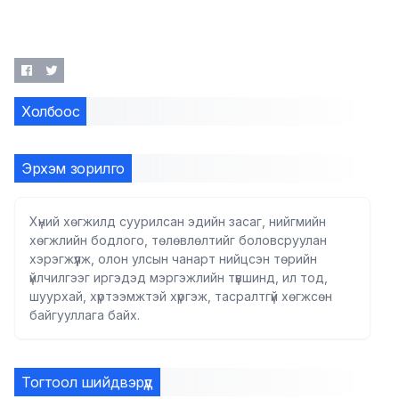
Холбоос
Эрхэм зорилго
Хүний хөгжилд суурилсан эдийн засаг, нийгмийн
хөгжлийн бодлого, төлөвлөлтийг боловсруулан
хэрэгжүүлж, олон улсын чанарт нийцсэн төрийн
үйлчилгээг иргэдэд мэргэжлийн түвшинд, ил тод,
шуурхай, хүртээмжтэй хүргэж, тасралтгүй хөгжсөн
байгууллага байх.
Тогтоол шийдвэрүүд