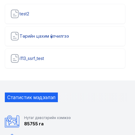
test2
Төрийн цахим үйлчилгээ
i113_ssrf_test
Статистик мэдээлэл
Нутаг дэвсгэрийн хэмжээ
85755 га